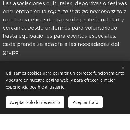
Las asociaciones culturales, deportivas o festivas
encuentran en la
ropa de trabajo personalizada
una forma eficaz de transmitir profesionalidad y
cercanía. Desde uniformes para voluntariado
hasta equipaciones para eventos especiales,
cada prenda se adapta a las necesidades del
grupo.
La personalización textil para peñas y
Utilizamos cookies para permitir un correcto funcionamiento
asociaciones ayuda a mejorar la visibilidad,
y seguro en nuestra página web, y para ofrecer la mejor
facilita la organización en actos multitudinarios y
experiencia posible al usuario.
proyecta una imagen cuidada ante socios,
patrocinadores y público en general. Es una
Aceptar solo lo necesario
Aceptar todo
inversión en identidad, seguridad y
reconocimiento colectivo.