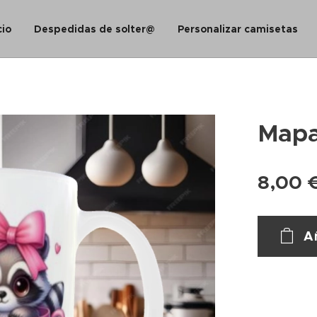
cio
Despedidas de solter@
Personalizar camisetas
Mapa
8,00
Añ