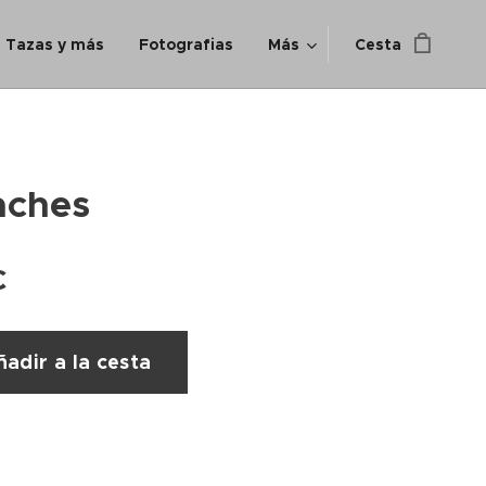
Tazas y más
Fotografias
Más
Cesta
ches
€
adir a la cesta