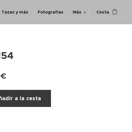
Tazas y más
Fotografias
Más
Cesta
154
€
adir a la cesta