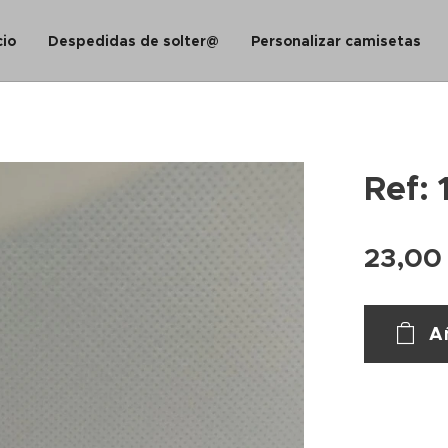
cio
Despedidas de solter@
Personalizar camisetas
Ref: 
23,00
Añ