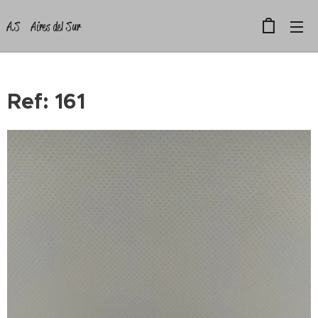
A.S Aires del Sur
Ref: 161